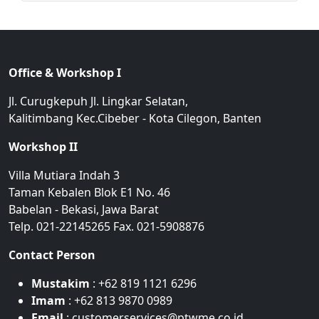
Office & Workshop I
Jl. Curugkepuh Jl. Lingkar Selatan,
Kalitimbang Kec.Cibeber - Kota Cilegon, Banten
Workshop II
Villa Mutiara Indah 3
Taman Kebalen Blok E1 No. 46
Babelan - Bekasi, Jawa Barat
Telp. 021-22145265 Fax. 021-5908876
Contact Person
Mustakim
: +62 819 1121 6296
Imam
: +62 813 9870 0989
Email
: customerservices@ptwme.co.id